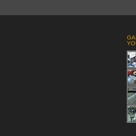
GA
YO