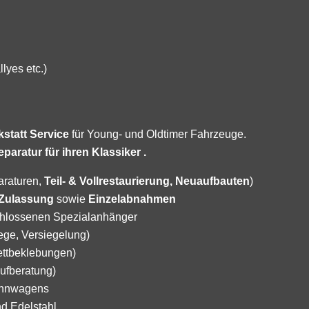
lyes etc.)
kstatt Service
für Young- und Oldtimer Fahrzeuge.
aratur für ihren Klassiker .
araturen,
Teil- & Vollrestaurierung, Neuaufbauten
)
Zulassung
sowie
Einzelabnahmen
hlossenen Spezialanhänger
ege, Versiegelung)
ettbeklebungen)
ufberatung)
Rennwagens
d Edelstahl