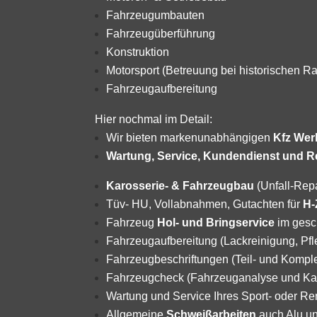
Fahrzeugumbauten
Fahrzeugüberführung
Konstruktion
Motorsport
(Betreuung bei historischen Ral
Fahrzeugaufbereitung
Hier nochmal im Detail:
Wir bieten markenunabhängigen
Kfz Wer
Wartung, Service, Kundendienst und Rep
Karosserie- & Fahrzeugbau
(Unfall-Rep
Tüv- HU, Vollabnahmen, Gutachten für
H-
Fahrzeug
Hol- und Bringservice
im gesc
Fahrzeugaufbereitung (Lackreinigung, Pfl
Fahrzeugbeschriftungen (Teil- und Kompl
Fahrzeugcheck (Fahrzeuganalyse und Ka
Wartung und Service Ihres Sport- oder 
Allgemeine
Schweißarbeiten
auch Alu un