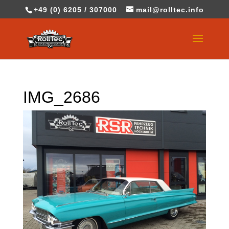
+49 (0) 6205 / 307000
mail@rolltec.info
IMG_2686