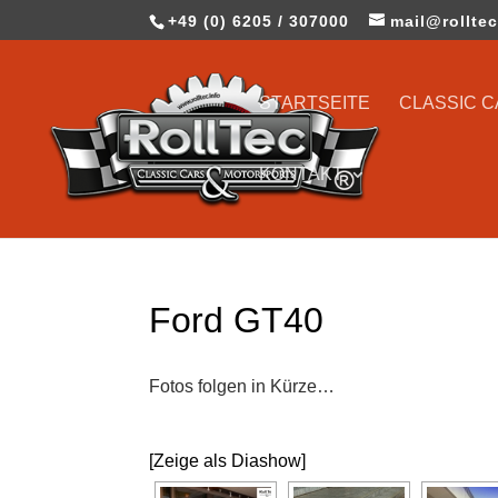
+49 (0) 6205 / 307000
mail@rolltec
STARTSEITE
CLASSIC 
KONTAKT
Ford GT40
Fotos folgen in Kürze…
[Zeige als Diashow]