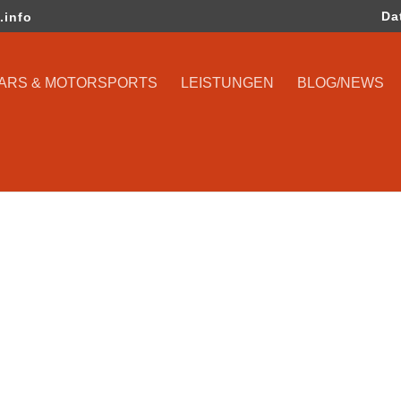
Da
.info
CARS & MOTORSPORTS
LEISTUNGEN
BLOG/NEWS
e