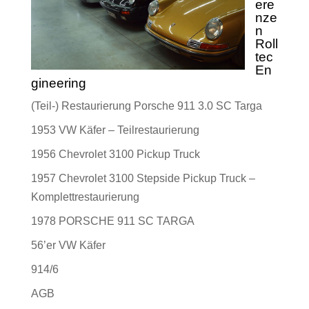
ere
nze
n
Roll
tec
En
gineering
(Teil-) Restaurierung Porsche 911 3.0 SC Targa
1953 VW Käfer – Teilrestaurierung
1956 Chevrolet 3100 Pickup Truck
1957 Chevrolet 3100 Stepside Pickup Truck –
Komplettrestaurierung
1978 PORSCHE 911 SC TARGA
56’er VW Käfer
914/6
AGB