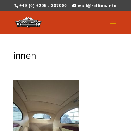
+49 (0) 6205 / 307000
mail@rolltec.info
innen